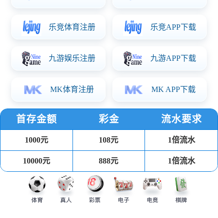
匿名美巡球员谈婚姻对成绩影响
在职业高尔夫球坛，球员的私人生活与赛场表现之间
的关系一直是个微妙的话题。近日，一位不愿透露姓
名的美巡赛球员在接受媒体专访时，罕见地敞开心
扉，深入探讨了婚姻对其职业生涯，尤其是比赛成绩
的影响。这位球员坦言，婚姻是一种“双刃剑”，既能
带来稳定，也可能制造新的压力，这一观点迅速引发
了圈内外的广泛讨论。作为常年征战在顶尖赛场的美
巡球员，他们的生活状态往往被聚光灯放大，而婚姻
这一人生大事，究竟如何左右挥杆的稳定性和比赛的